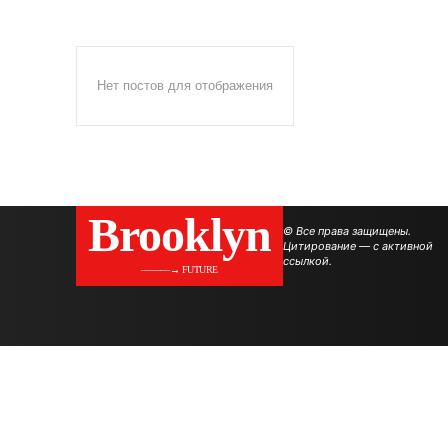
Нет постов для отображения
Brooklyn
© Все права защищены.
Цитирование — с активной
ссылкой.
———→ FUTURE
.
.
.