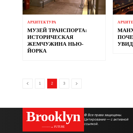
АРХИТЕКТУРА
АРХИТ
МУЗЕЙ ТРАНСПОРТА:
МАНХ
ИСТОРИЧЕСКАЯ
ПОЧЕ
ЖЕМЧУЖИНА НЬЮ-
УВИД
ЙОРКА
1
2
3
Brooklyn
© Все права защищены.
Цитирование — с активной
ссылкой.
———→ FUTURE