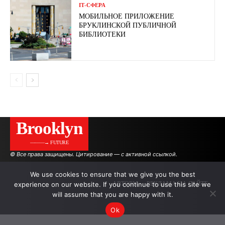
ІТ-СФЕРА
МОБИЛЬНОЕ ПРИЛОЖЕНИЕ
БРУКЛИНСКОЙ ПУБЛИЧНОЙ
БИБЛИОТЕКИ
Brooklyn
———→ FUTURE
© Все права защищены. Цитирование — с активной ссылкой.
We use cookies to ensure that we give you the best
experience on our website. If you continue to use this site we
АВТОРЫ
РЕКЛАМА НА САЙТЕ
will assume that you are happy with it.
Ok
.
.
.