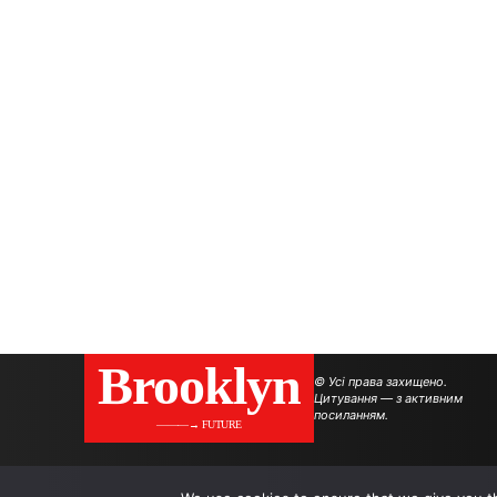
Brooklyn
© Усі права захищено.
Цитування — з активним
посиланням.
———→ FUTURE