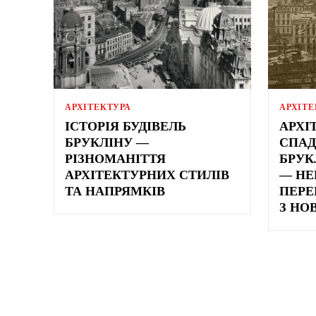
АРХІТЕКТУРА
АРХІТЕ
ІСТОРІЯ БУДІВЕЛЬ
АРХІ
БРУКЛІНУ —
СПА
РІЗНОМАНІТТЯ
БРУК
АРХІТЕКТУРНИХ СТИЛІВ
— НЕ
ТА НАПРЯМКІВ
ПЕРЕ
З НО