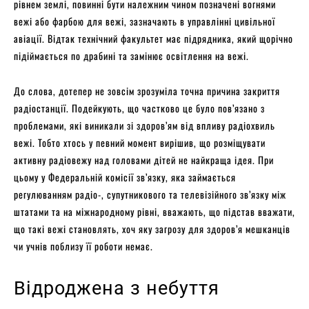
рівнем землі, повинні бути належним чином позначені вогнями
вежі або фарбою для вежі, зазначають в управлінні цивільної
авіації. Відтак технічний факультет має підрядника, який щорічно
підіймається по драбині та замінює освітлення на вежі.
До слова, дотепер не зовсім зрозуміла точна причина закриття
радіостанції. Подейкують, що частково це було пов’язано з
проблемами, які виникали зі здоров’ям від впливу радіохвиль
вежі. Тобто хтось у певний момент вирішив, що розміщувати
активну радіовежу над головами дітей не найкраща ідея. При
цьому у Федеральній комісії зв’язку, яка займається
регулюванням радіо-, супутникового та телевізійного зв’язку між
штатами та на міжнародному рівні, вважають, що підстав вважати,
що такі вежі становлять, хоч яку загрозу для здоров’я мешканців
чи учнів поблизу її роботи немає.
Відроджена з небуття