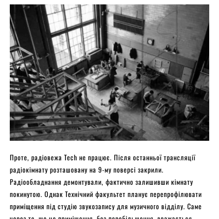
Проте, радіовежа Tech не працює. Після останньої трансляції
радіокімнату розташовану на 9-му поверсі закрили.
Радіообладнання демонтували, фактично залишивши кімнату
покинутою. Однак Технічний факультет планує перепрофілювати
приміщення під студію звукозапису для музичного відділу. Саме
через те, що це приміщення, без перебільшення, вважається