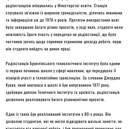
радіостанцією опікувались у Міністерстві освіти. Станція
слугувала зв’язком із широкою громадськістю, ділячись новинами
та інформацією аж до 1970-х років. Протягом використання вежі
було завершено багато різних проєктів, у ході яких, студенти мали
можливість брати участь у передачах на радіостанції, що було
частиною зусиль щодо сприяння отриманню досвіду роботи, перш
ніж студенти вийдуть на ринок праці.
Радіостанція Бруклінського технологічного інституту була одним
із перших починань школи у сфері мовлення, що передувало її
пізнішій участі в телевізійних трансляціях. За словами Джорджа
Кухая, який навчався в школі й був випускником 1977 року,
здобувши диплом Технічного інституту та архівіста, радіостанція
дозволяла реалізовувати багато різноманітних проєктів.
Один із таких був реалізований інститутом у 80-х роках. Він
дозволив студентам, які не могли відвідувати шкільні заняття, не
відставати від курсової роботи, і був призначений переважно для