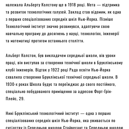
належала Альберту Колстону ще в 1918 році. Мета — підтримка
та розвиток технологічних галузей. Заклад став відомим, як одна
з перших спеціалізованих середніх шкіл Нью-Йорка. Пізніше
Технологічний інститут значно розвинувся, адаптуючи свою
навчальну програму до досягнень у науці, технологіях, інженерії
та математиці протягом останнього століття.
Альберт Колстон, був викладачем середньої школи, вів уроки
праці, він виступав за створення технічної школи в Бруклінському
клубі інженерів. Відтак у 1922 році Рада освіти Нью-Йорка
схвалила створення Бруклінської технічної середньої школи. В
1930-х роках Школа будує та переїжджає до свого постійного,
спеціально побудованого приміщення за адресою Форт-Грін-
Плейс, 29.
Нині Бруклінський технологічний інститут — одна з перших
спеціалізованих середніх шкіл Нью-Йорка, яка уживається по
сусідству із Середньою школою Стайвесант та Середньою школою