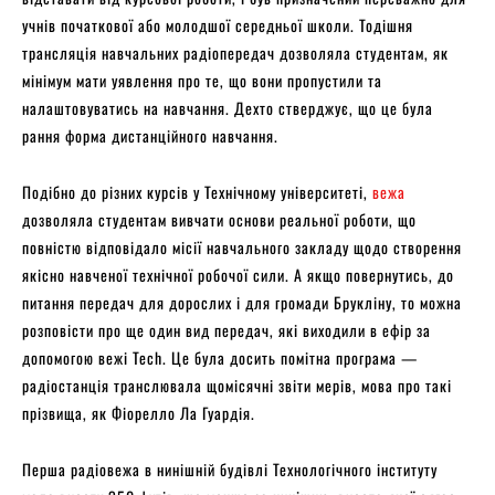
учнів початкової або молодшої середньої школи. Тодішня
трансляція навчальних радіопередач дозволяла студентам, як
мінімум мати уявлення про те, що вони пропустили та
налаштовуватись на навчання. Дехто стверджує, що це була
рання форма дистанційного навчання.
Подібно до різних курсів у Технічному університеті,
вежа
дозволяла студентам вивчати основи реальної роботи, що
повністю відповідало місії навчального закладу щодо створення
якісно навченої технічної робочої сили. А якщо повернутись, до
питання передач для дорослих і для громади Брукліну, то можна
розповісти про ще один вид передач, які виходили в ефір за
допомогою вежі Tech. Це була досить помітна програма —
радіостанція транслювала щомісячні звіти мерів, мова про такі
прізвища, як Фіорелло Ла Гуардія.
Перша радіовежа в нинішній будівлі Технологічного інституту