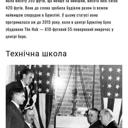
мала висоту 350 футів, що менше за нинішню, висота якої сягає
420 футів. Вона до слова зробила будівлю разом із вежею
найвищою спорудою в Брукліні. У цьому статусі вона
протрималася аж до 2015 року, коли в центрі Брукліну було
збудовано The Hub — 610-футовий 55-поверховий хмарочос у
центрі боро.
Технічна школа