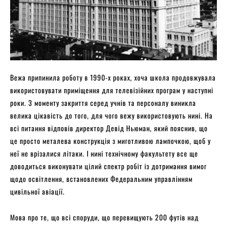
Вежа припинила роботу в 1990-х роках, хоча школа продовжувала
використовувати приміщення для телевізійних програм у наступні
роки. З моменту закриття серед учнів та персоналу виникла
велика цікавість до того, для чого вежу використовують нині. На
всі питання відповів директор Девід Ньюман, який пояснив, що
це просто металева конструкція з миготливою лампочкою, щоб у
неї не врізалися літаки. І нині технічному факультету все ще
доводиться виконувати цілий спектр робіт із дотримання вимог
щодо освітлення, встановлених Федеральним управлінням
цивільної авіації.
Мова про те, що всі споруди, що перевищують 200 футів над