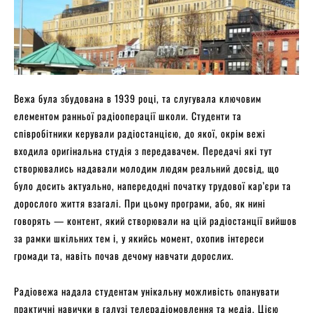
Вежа була збудована в 1939 році, та слугувала ключовим
елементом ранньої радіооперації школи. Студенти та
співробітники керували радіостанцією, до якої, окрім вежі
входила оригінальна студія з передавачем. Передачі які тут
створювались надавали молодим людям реальний досвід, що
було досить актуально, напередодні початку трудової кар’єри та
дорослого життя взагалі. При цьому програми, або, як нині
говорять — контент, який створювали на цій радіостанції вийшов
за рамки шкільних тем і, у якийсь момент, охопив інтереси
громади та, навіть почав дечому навчати дорослих.
Радіовежа надала студентам унікальну можливість опанувати
практичні навички в галузі телерадіомовлення та медіа. Цією