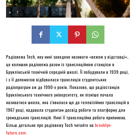
Радіовежа Tech, яку нині заведено називати «вежею у відставці»,
це колишня радіовежа разом із трансляційною станцією в
Бруклінській технічній середній школі. Її побудували в 1939 році,
і з її допомогою відбувалася трансляція студентських
радіопрограм аж до 1990-х років. Показово, що радіостанція
Бруклінського технічного університету, як пізніше почала
називатися школа, яка з’явилася ще до телевізійних трансляцій в
1967 році, надавала студентам досвід роботи та платформу для
громадських трансляцій. Нині її трансляційна робота припинена.
Більш детально про радіовежу Tech читайте на
brooklyn-
future.com.