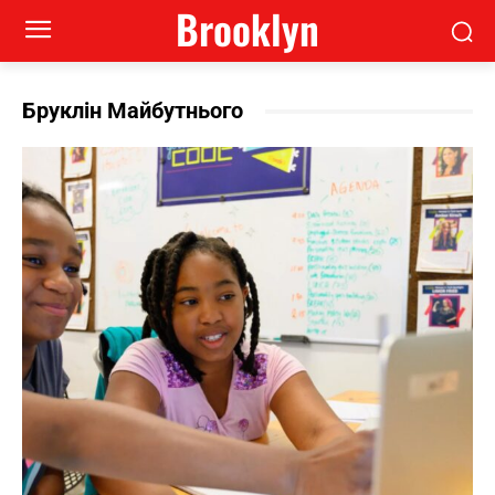
Brooklyn
Бруклін Майбутнього