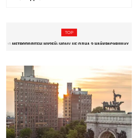
TOP
МЕТРОПОЛІТЕН-МУЗЕЙ: ЧОМУ ЦЕ ОДНА З НАЙКРАСИВІШИХ
КЛАДОВИЩЕ ГРІН-ВУД: НАЙКРАСИВІША АРХІТЕКТУРА
БУДІВЕЛЬ
БРУКЛІНА