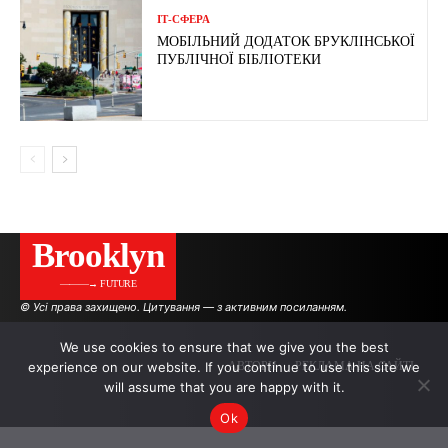
ІТ-СФЕРА
МОБІЛЬНИЙ ДОДАТОК БРУКЛІНСЬКОЇ
ПУБЛІЧНОЇ БІБЛІОТЕКИ
Brooklyn
———→ FUTURE
© Усі права захищено. Цитування — з активним посиланням.
We use cookies to ensure that we give you the best
experience on our website. If you continue to use this site we
АВТОРИ
РЕКЛАМА НА САЙТІ
will assume that you are happy with it.
Ok
.
.
.