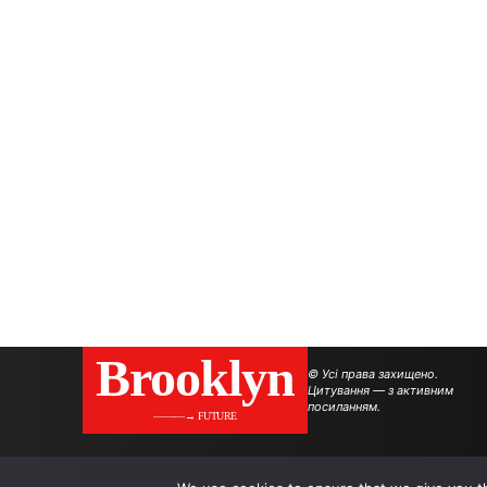
Brooklyn
© Усі права захищено.
Цитування — з активним
посиланням.
———→ FUTURE