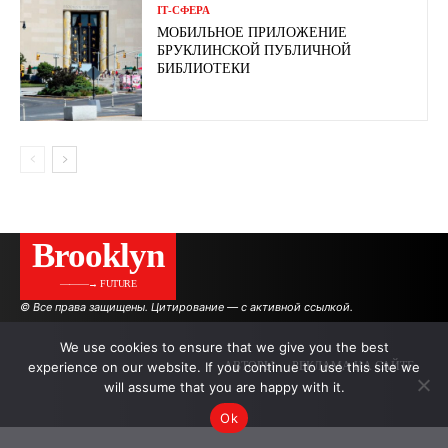
ІТ-СФЕРА
МОБИЛЬНОЕ ПРИЛОЖЕНИЕ
БРУКЛИНСКОЙ ПУБЛИЧНОЙ
БИБЛИОТЕКИ
Brooklyn
———→ FUTURE
© Все права защищены. Цитирование — с активной ссылкой.
We use cookies to ensure that we give you the best
experience on our website. If you continue to use this site we
АВТОРЫ
РЕКЛАМА НА САЙТЕ
will assume that you are happy with it.
Ok
.
.
.