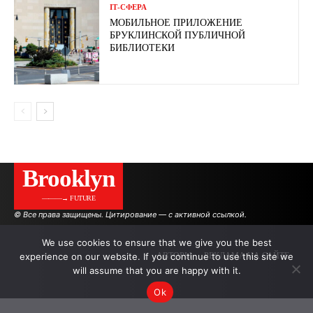
ІТ-СФЕРА
МОБИЛЬНОЕ ПРИЛОЖЕНИЕ
БРУКЛИНСКОЙ ПУБЛИЧНОЙ
БИБЛИОТЕКИ
Brooklyn
———→ FUTURE
© Все права защищены. Цитирование — с активной ссылкой.
We use cookies to ensure that we give you the best
experience on our website. If you continue to use this site we
АВТОРЫ
РЕКЛАМА НА САЙТЕ
will assume that you are happy with it.
Ok
.
.
.