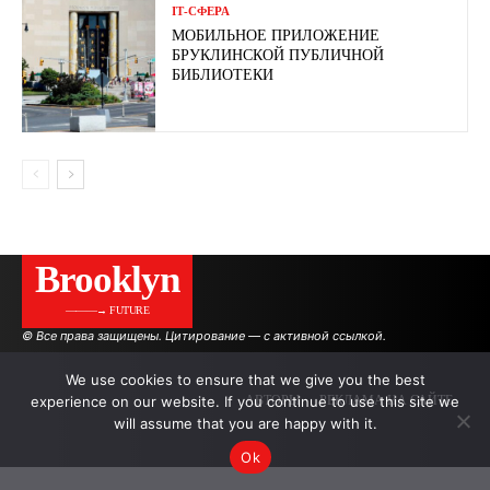
ІТ-СФЕРА
МОБИЛЬНОЕ ПРИЛОЖЕНИЕ
БРУКЛИНСКОЙ ПУБЛИЧНОЙ
БИБЛИОТЕКИ
Brooklyn
———→ FUTURE
© Все права защищены. Цитирование — с активной ссылкой.
We use cookies to ensure that we give you the best
experience on our website. If you continue to use this site we
АВТОРЫ
РЕКЛАМА НА САЙТЕ
will assume that you are happy with it.
Ok
.
.
.