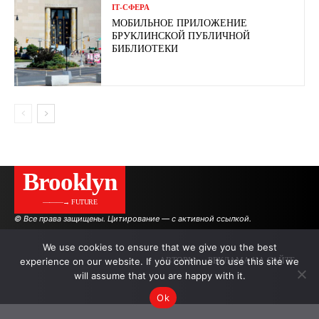
ІТ-СФЕРА
МОБИЛЬНОЕ ПРИЛОЖЕНИЕ
БРУКЛИНСКОЙ ПУБЛИЧНОЙ
БИБЛИОТЕКИ
Brooklyn
———→ FUTURE
© Все права защищены. Цитирование — с активной ссылкой.
We use cookies to ensure that we give you the best
experience on our website. If you continue to use this site we
АВТОРЫ
РЕКЛАМА НА САЙТЕ
will assume that you are happy with it.
Ok
.
.
.