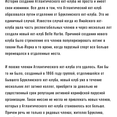
История создания Атлантического яхт-клуба не проста и имеет
свои изюминки. Все дело в том, что Атлантический яхт-клуб
образовался путем отделения от Бруклинского яхт-клуба. Это не
единичный случай. Известен случай когда из Ямайского яхт-
клуба ушла часть респектабельных членов и через несколько лет
создали новый яхт-клуб Belle Harbo. Причиной создания нового
клуба было стремление его членов популяризировать яхтинг в
гавани Нью-Йорка в то время, когда парусный спорт все больше
перемещался в отдаленные места.
И похоже членам Атлантического яхт-клуба это удалось. Как бы
то ни было, созданный в 1866 году группой, отделившейся от
бывшего Бруклинского яхт-клуба, новый клуб уже в течение
нескольких лет затмил коллег, приобретя за довольно не
существенный срок репутацию активной коринфской парусной
организации. Такая миссия не могла не привлекать новых членов,
которых у Атлантического яхт-клуба становилось все больше.
Причем речь не только о рядовых членах, жителях Бруклина,