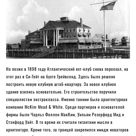
Но позже в 1898 году Атлантический яхт-клуб снова переехал, на
этот раз в Си-Гейт на бухте Грейвсенд. Здесь было решено
построить новую клубную штаб-квартиру. За новое клубное
здание взялись основательно. Его строительство поручили
специалистам экстракласса. Именно такими была архитектурная
компания McKim Mead & White. Среди партнеров и основателей
фирмы были Чарльз Фоллен МакКим, Уильям Резерфорд Мид и
Стэнфорд Уайт. В то время их считали гигантами мысли в
архитектуре. Кроме того, за троицей закрепился имидж новаторов