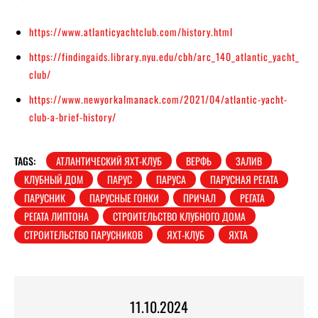
https://www.atlanticyachtclub.com/history.html
https://findingaids.library.nyu.edu/cbh/arc_140_atlantic_yacht_
club/
https://www.newyorkalmanack.com/2021/04/atlantic-yacht-
club-a-brief-history/
TAGS:
АТЛАНТИЧЕСКИЙ ЯХТ-КЛУБ
ВЕРФЬ
ЗАЛИВ
КЛУБНЫЙ ДОМ
ПАРУС
ПАРУСА
ПАРУСНАЯ РЕГАТА
ПАРУСНИК
ПАРУСНЫЕ ГОНКИ
ПРИЧАЛ
РЕГАТА
РЕГАТА ЛИПТОНА
СТРОИТЕЛЬСТВО КЛУБНОГО ДОМА
СТРОИТЕЛЬСТВО ПАРУСНИКОВ
ЯХТ-КЛУБ
ЯХТА
11.10.2024