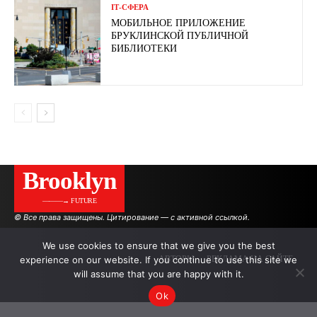
ІТ-СФЕРА
МОБИЛЬНОЕ ПРИЛОЖЕНИЕ
БРУКЛИНСКОЙ ПУБЛИЧНОЙ
БИБЛИОТЕКИ
Brooklyn
———→ FUTURE
© Все права защищены. Цитирование — с активной ссылкой.
We use cookies to ensure that we give you the best
experience on our website. If you continue to use this site we
АВТОРЫ
РЕКЛАМА НА САЙТЕ
will assume that you are happy with it.
Ok
.
.
.