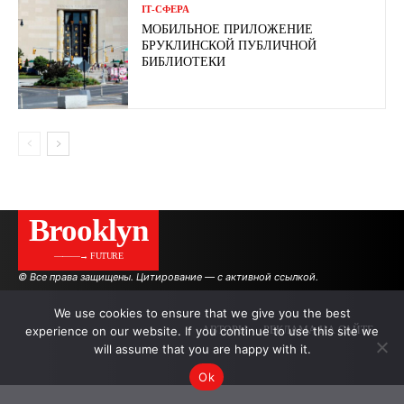
ІТ-СФЕРА
МОБИЛЬНОЕ ПРИЛОЖЕНИЕ
БРУКЛИНСКОЙ ПУБЛИЧНОЙ
БИБЛИОТЕКИ
Brooklyn
———→ FUTURE
© Все права защищены. Цитирование — с активной ссылкой.
We use cookies to ensure that we give you the best
experience on our website. If you continue to use this site we
АВТОРЫ
РЕКЛАМА НА САЙТЕ
will assume that you are happy with it.
Ok
.
.
.