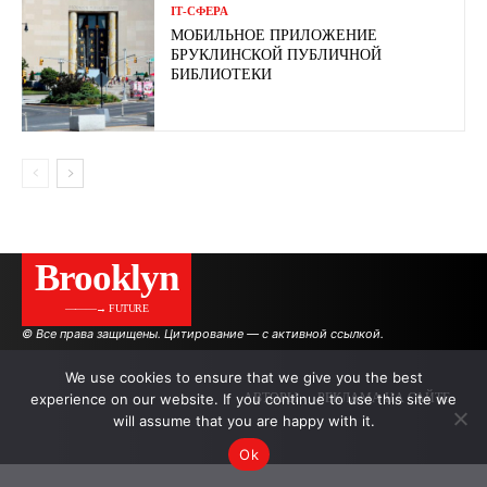
ІТ-СФЕРА
МОБИЛЬНОЕ ПРИЛОЖЕНИЕ
БРУКЛИНСКОЙ ПУБЛИЧНОЙ
БИБЛИОТЕКИ
Brooklyn
———→ FUTURE
© Все права защищены. Цитирование — с активной ссылкой.
We use cookies to ensure that we give you the best
experience on our website. If you continue to use this site we
АВТОРЫ
РЕКЛАМА НА САЙТЕ
will assume that you are happy with it.
Ok
.
.
.