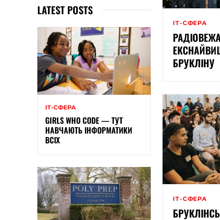
LATEST POSTS
ІТ-СФЕРА
РАДІОВЕЖА
ЕКСНАЙВИ
БРУКЛІНУ
ІТ-СФЕРА
GIRLS WHO CODE — ТУТ
НАВЧАЮТЬ ІНФОРМАТИКИ
ВСІХ
ІТ-СФЕРА
БРУКЛІНС