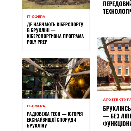
ПЕРЕДОВИ
ТЕХНОЛОГІ
ІТ-СФЕРА
ДЕ НАВЧАЮТЬ КІБЕРСПОРТУ
В БРУКЛІНІ —
КІБЕРСПОРТИВНА ПРОГРАМА
POLY PREP
АРХІТЕКТУР
БРУКЛІНС
ІТ-СФЕРА
РАДІОВЕЖА TECH — ІСТОРІЯ
— БЕЗ ЛІП
ЕКСНАЙВИЩОЇ СПОРУДИ
ФУНКЦІОН
БРУКЛІНУ