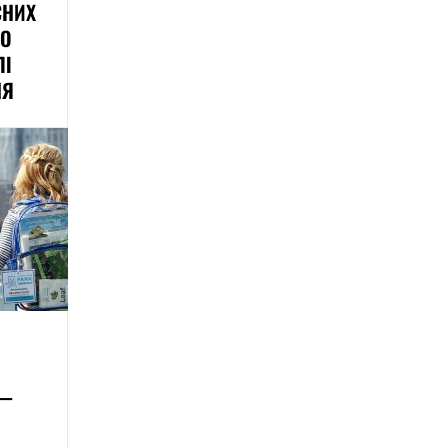
СНИХ
ДО
ЛІ
НЯ
 —