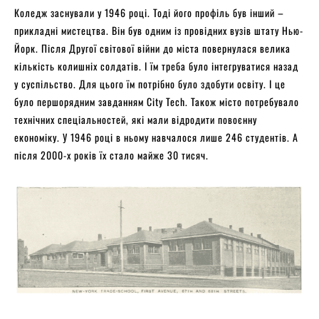
Коледж заснували у 1946 році. Тоді його профіль був інший –
прикладні мистецтва. Він був одним із провідних вузів штату Нью-
Йорк. Після Другої світової війни до міста повернулася велика
кількість колишніх солдатів. І їм треба було інтегруватися назад
у суспільство. Для цього їм потрібно було здобути освіту. І це
було першорядним завданням City Tech. Також місто потребувало
технічних спеціальностей, які мали відродити повоєнну
економіку. У 1946 році в ньому навчалося лише 246 студентів. А
після 2000-х років їх стало майже 30 тисяч.