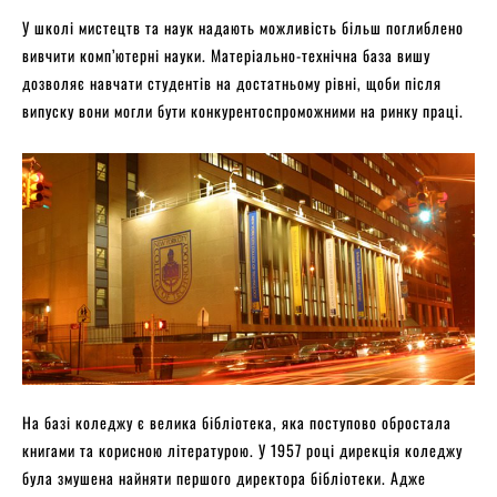
У школі мистецтв та наук надають можливість більш поглиблено
вивчити комп’ютерні науки. Матеріально-технічна база вишу
дозволяє навчати студентів на достатньому рівні, щоби після
випуску вони могли бути конкурентоспроможними на ринку праці.
На базі коледжу є велика бібліотека, яка поступово обростала
книгами та корисною літературою. У 1957 році дирекція коледжу
була змушена найняти першого директора бібліотеки. Адже