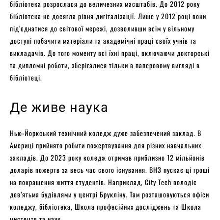
бібліотека розрослася до величезних масштабів. До 2012 року
бібліотека не досягла рівня дигіталізації. Лише у 2012 році вони
під’єднатися до світової мережі, дозволивши всім у вільному
доступі побачити матеріали та академічні праці своїх учнів та
викладачів. До того моменту всі їхні праці, включаючи докторські
та дипломні роботи, зберігалися тільки в паперовому вигляді в
бібліотеці.
Де живе наука
Нью-Йоркський технічний коледж дуже забезпечений заклад. В
Америці прийнято робити пожертвування для різних навчальних
закладів. До 2023 року коледж отримав приблизно 12 мільйонів
доларів пожертв за весь час свого існування. ВНЗ пускає ці гроші
на покращення життя студентів. Наприклад, City Tech володіє
дев’ятьма будівлями у центрі Брукліну. Там розташовуються офіси
коледжу, бібліотека, Школа професійних досліджень та Школа
мистецтв та наук.