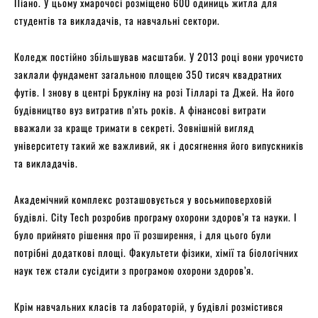
Піано. У цьому хмарочосі розміщено 600 одиниць житла для
студентів та викладачів, та навчальні сектори.
Коледж постійно збільшував масштаби. У 2013 році вони урочисто
заклали фундамент загальною площею 350 тисяч квадратних
футів. І знову в центрі Брукліну на розі Тілларі та Джей. На його
будівництво вуз витратив п’ять років. А фінансові витрати
вважали за краще тримати в секреті. Зовнішній вигляд
університету такий же важливий, як і досягнення його випускників
та викладачів.
Академічний комплекс розташовується у восьмиповерховій
будівлі. City Tech розробив програму охорони здоров’я та науки. І
було прийнято рішення про її розширення, і для цього були
потрібні додаткові площі. Факультети фізики, хімії та біологічних
наук теж стали сусідити з програмою охорони здоров’я.
Крім навчальних класів та лабораторій, у будівлі розмістився