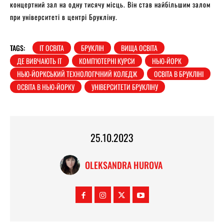
концертний зал на одну тисячу місць. Він став найбільшим залом
при університеті в центрі Брукліну.
TAGS:
IT ОСВІТА
БРУКЛІН
ВИЩА ОСВІТА
ДЕ ВИВЧАЮТЬ IT
КОМП'ЮТЕРНІ КУРСИ
НЬЮ-ЙОРК
НЬЮ-ЙОРКСЬКИЙ ТЕХНОЛОГІЧНИЙ КОЛЕДЖ
ОСВІТА В БРУКЛІНІ
ОСВІТА В НЬЮ-ЙОРКУ
УНІВЕРСИТЕТИ БРУКЛІНУ
25.10.2023
OLEKSANDRA HUROVA