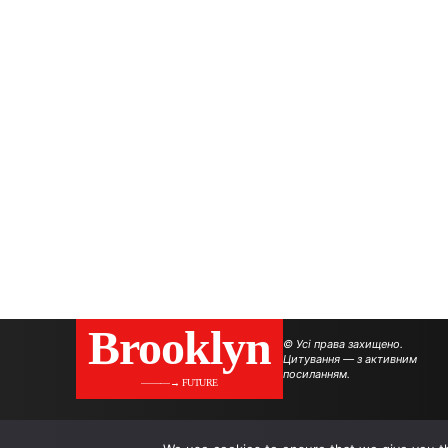
Brooklyn
© Усі права захищено.
Цитування — з активним
посиланням.
———→ FUTURE