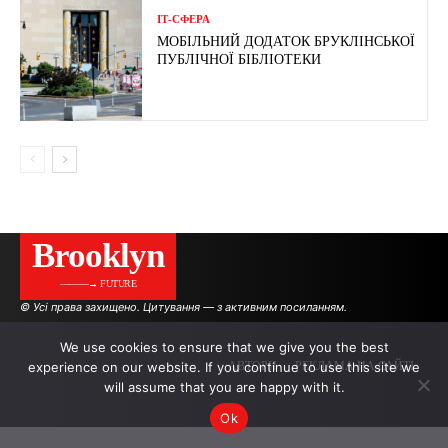
ІТ-СФЕРА
МОБІЛЬНИЙ ДОДАТОК БРУКЛІНСЬКОЇ
ПУБЛІЧНОЇ БІБЛІОТЕКИ
Brooklyn
———→ FUTURE
© Усі права захищено. Цитування — з активним посиланням.
We use cookies to ensure that we give you the best
experience on our website. If you continue to use this site we
АВТОРИ
РЕКЛАМА НА САЙТІ
will assume that you are happy with it.
Ok
.
.
.