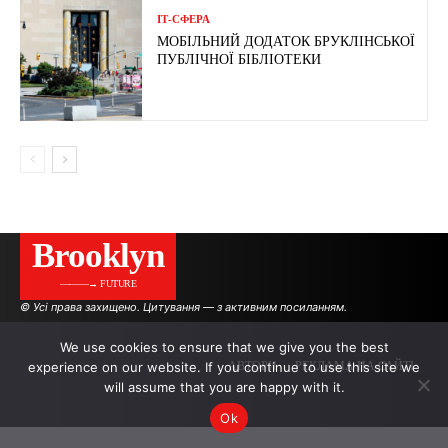
ІТ-СФЕРА
МОБІЛЬНИЙ ДОДАТОК БРУКЛІНСЬКОЇ
ПУБЛІЧНОЇ БІБЛІОТЕКИ
Brooklyn
———→ FUTURE
© Усі права захищено. Цитування — з активним посиланням.
We use cookies to ensure that we give you the best
experience on our website. If you continue to use this site we
АВТОРИ
РЕКЛАМА НА САЙТІ
will assume that you are happy with it.
Ok
.
.
.