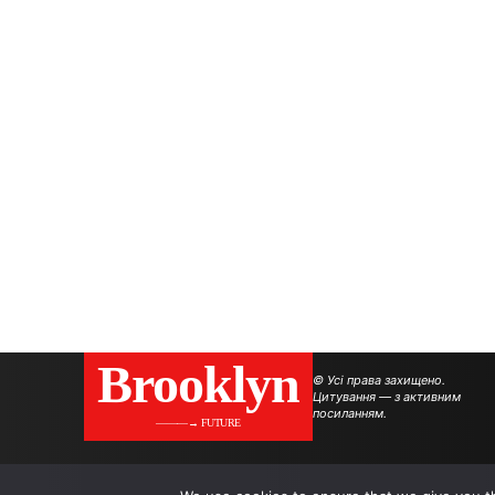
Brooklyn
© Усі права захищено.
Цитування — з активним
посиланням.
———→ FUTURE