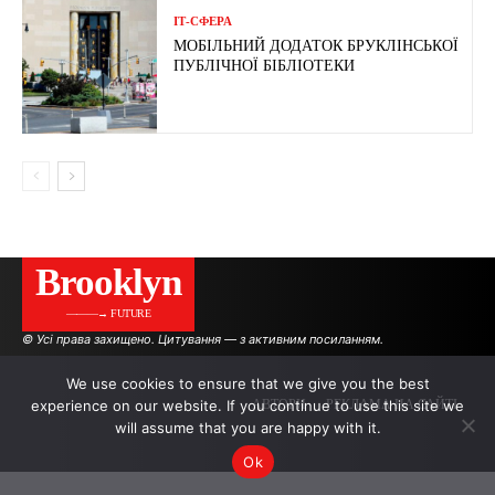
ІТ-СФЕРА
МОБІЛЬНИЙ ДОДАТОК БРУКЛІНСЬКОЇ
ПУБЛІЧНОЇ БІБЛІОТЕКИ
Brooklyn
———→ FUTURE
© Усі права захищено. Цитування — з активним посиланням.
We use cookies to ensure that we give you the best
experience on our website. If you continue to use this site we
АВТОРИ
РЕКЛАМА НА САЙТІ
will assume that you are happy with it.
Ok
.
.
.