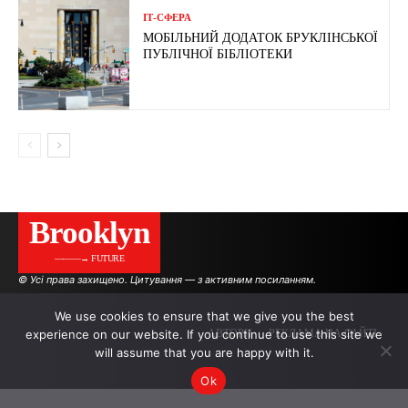
ІТ-СФЕРА
МОБІЛЬНИЙ ДОДАТОК БРУКЛІНСЬКОЇ
ПУБЛІЧНОЇ БІБЛІОТЕКИ
Brooklyn
———→ FUTURE
© Усі права захищено. Цитування — з активним посиланням.
We use cookies to ensure that we give you the best
experience on our website. If you continue to use this site we
АВТОРИ
РЕКЛАМА НА САЙТІ
will assume that you are happy with it.
Ok
.
.
.