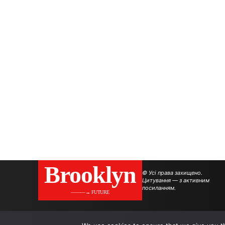
Brooklyn
© Усі права захищено.
Цитування — з активним
посиланням.
———→ FUTURE