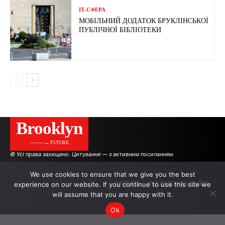
ІТ-СФЕРА
МОБІЛЬНИЙ ДОДАТОК БРУКЛІНСЬКОЇ
ПУБЛІЧНОЇ БІБЛІОТЕКИ
Brooklyn
———→ FUTURE
© Усі права захищено. Цитування — з активним посиланням.
We use cookies to ensure that we give you the best
experience on our website. If you continue to use this site we
АВТОРИ
РЕКЛАМА НА САЙТІ
will assume that you are happy with it.
Ok
.
.
.