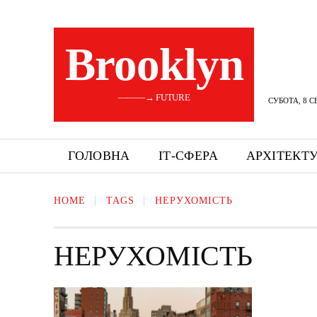
Brooklyn
———→ FUTURE
СУБОТА, 8 С
ГОЛОВНА
ІТ-СФЕРА
АРХІТЕКТ
HOME
TAGS
НЕРУХОМІСТЬ
НЕРУХОМІСТЬ