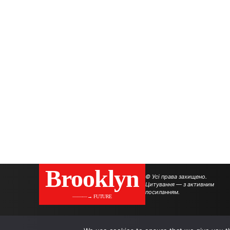
Brooklyn
© Усі права захищено.
Цитування — з активним
посиланням.
———→ FUTURE