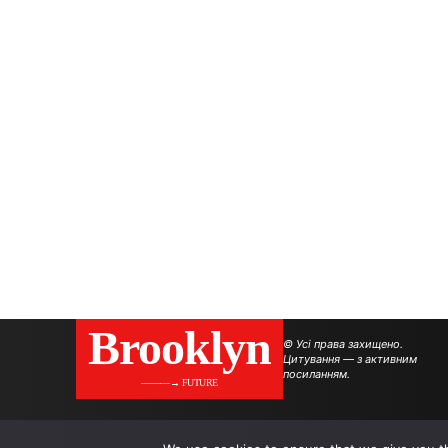
Brooklyn
© Усі права захищено.
Цитування — з активним
посиланням.
———→ FUTURE