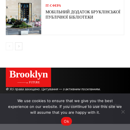
ІТ-СФЕРА
МОБІЛЬНИЙ ДОДАТОК БРУКЛІНСЬКОЇ
ПУБЛІЧНОЇ БІБЛІОТЕКИ
Brooklyn
———→ FUTURE
© Усі права захищено. Цитування — з активним посиланням.
We use cookies to ensure that we give you the best
experience on our website. If you continue to use this site we
АВТОРИ
РЕКЛАМА НА САЙТІ
will assume that you are happy with it.
Ok
.
.
.