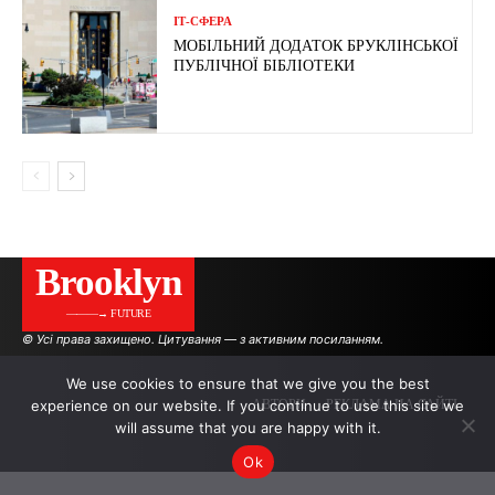
ІТ-СФЕРА
МОБІЛЬНИЙ ДОДАТОК БРУКЛІНСЬКОЇ
ПУБЛІЧНОЇ БІБЛІОТЕКИ
Brooklyn
———→ FUTURE
© Усі права захищено. Цитування — з активним посиланням.
We use cookies to ensure that we give you the best
experience on our website. If you continue to use this site we
АВТОРИ
РЕКЛАМА НА САЙТІ
will assume that you are happy with it.
Ok
.
.
.