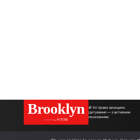
Brooklyn
© Усі права захищено.
Цитування — з активним
посиланням.
———→ FUTURE