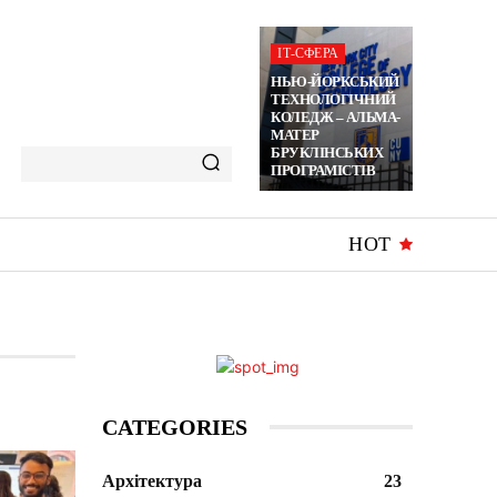
ІТ-СФЕРА
НЬЮ-ЙОРКСЬКИЙ
ТЕХНОЛОГІЧНИЙ
КОЛЕДЖ – АЛЬМА-
МАТЕР
БРУКЛІНСЬКИХ
ПРОГРАМІСТІВ
HOT
CATEGORIES
Архітектура
23