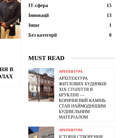
ІТ-сфера
15
Інновації
13
Інше
1
Без категорії
0
MUST READ
НЯ В
АРХІТЕКТУРА
ОЛАХ
АРХІТЕКТУРА
ЖИТЛОВИХ БУДИНКІВ
ХІХ СТОЛІТТЯ В
БРУКЛІНІ —
КОРИЧНЕВИЙ КАМІНЬ
СТАВ НАЙМОДНІШИМ
БУДІВЕЛЬНИМ
МАТЕРІАЛОМ
АРХІТЕКТУРА
ІСТОРІЯ СТВОРЕННЯ