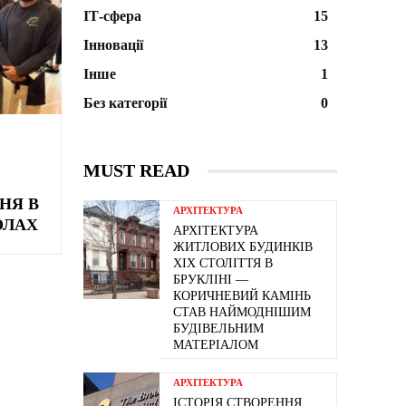
ІТ-сфера
15
Інновації
13
Інше
1
Без категорії
0
MUST READ
НЯ В
АРХІТЕКТУРА
ОЛАХ
АРХІТЕКТУРА
ЖИТЛОВИХ БУДИНКІВ
ХІХ СТОЛІТТЯ В
БРУКЛІНІ —
КОРИЧНЕВИЙ КАМІНЬ
СТАВ НАЙМОДНІШИМ
БУДІВЕЛЬНИМ
МАТЕРІАЛОМ
АРХІТЕКТУРА
ІСТОРІЯ СТВОРЕННЯ