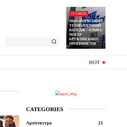
ІТ-СФЕРА
НЬЮ-ЙОРКСЬКИЙ
ТЕХНОЛОГІЧНИЙ
КОЛЕДЖ – АЛЬМА-
МАТЕР
БРУКЛІНСЬКИХ
ПРОГРАМІСТІВ
HOT
CATEGORIES
Архітектура
23