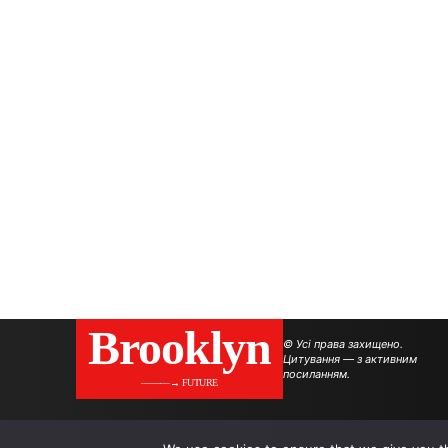
Brooklyn
© Усі права захищено.
Цитування — з активним
посиланням.
———→ FUTURE