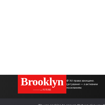
Brooklyn
© Усі права захищено.
Цитування — з активним
посиланням.
———→ FUTURE