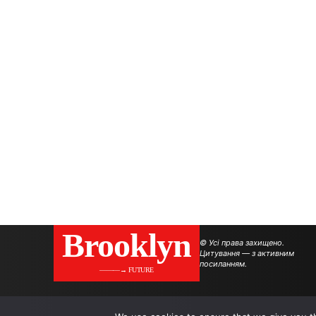
Brooklyn
© Усі права захищено.
Цитування — з активним
посиланням.
———→ FUTURE