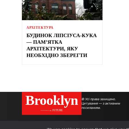
АРХІТЕКТУРА
БУДИНОК ЛІПСІУСА-КУКА
— ПАМ’ЯТКА
АРХІТЕКТУРИ, ЯКУ
НЕОБХІДНО ЗБЕРЕГТИ
Brooklyn
© Усі права захищено.
Цитування — з активним
посиланням.
———→ FUTURE