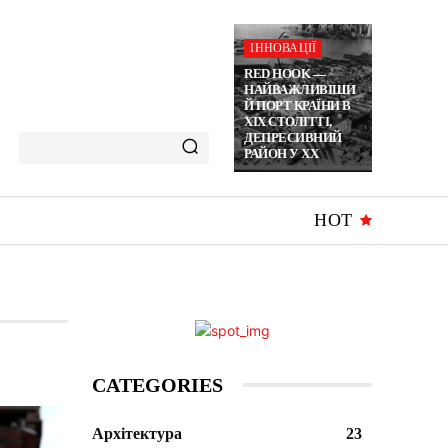
ІННОВАЦІЇ
RED HOOK —
НАЙВАЖЛИВІШИ
Й ПОРТ КРАЇНИ В
ХІХ СТОЛІТТІ,
ДЕПРЕСИВНИЙ
РАЙОН У XX
HOT
CATEGORIES
Архітектура
23