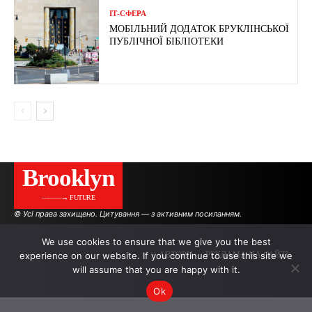
ІТ-СФЕРА
МОБІЛЬНИЙ ДОДАТОК БРУКЛІНСЬКОЇ
ПУБЛІЧНОЇ БІБЛІОТЕКИ
Brooklyn
———→ FUTURE
© Усі права захищено. Цитування — з активним посиланням.
We use cookies to ensure that we give you the best
experience on our website. If you continue to use this site we
АВТОРИ
РЕКЛАМА НА САЙТІ
will assume that you are happy with it.
Ok
.
.
.