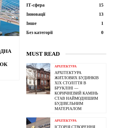
ІТ-сфера
15
Інновації
13
Інше
1
Без категорії
0
ОДНА
MUST READ
ТОК
АРХІТЕКТУРА
АРХІТЕКТУРА
ЖИТЛОВИХ БУДИНКІВ
ХІХ СТОЛІТТЯ В
БРУКЛІНІ —
КОРИЧНЕВИЙ КАМІНЬ
СТАВ НАЙМОДНІШИМ
БУДІВЕЛЬНИМ
МАТЕРІАЛОМ
АРХІТЕКТУРА
ІСТОРІЯ СТВОРЕННЯ