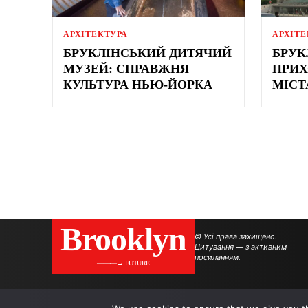
АРХІТЕКТУРА
АРХІТЕ
БРУКЛІНСЬКИЙ ДИТЯЧИЙ
БРУК
МУЗЕЙ: СПРАВЖНЯ
ПРИХ
КУЛЬТУРА НЬЮ-ЙОРКА
МІСТ
Brooklyn
© Усі права захищено.
Цитування — з активним
посиланням.
———→ FUTURE