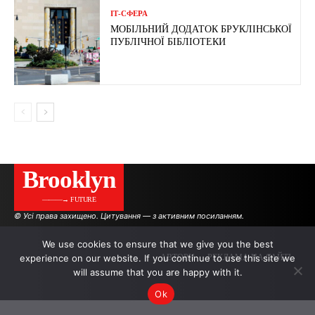
ІТ-СФЕРА
МОБІЛЬНИЙ ДОДАТОК БРУКЛІНСЬКОЇ
ПУБЛІЧНОЇ БІБЛІОТЕКИ
Brooklyn
———→ FUTURE
© Усі права захищено. Цитування — з активним посиланням.
We use cookies to ensure that we give you the best
experience on our website. If you continue to use this site we
АВТОРИ
РЕКЛАМА НА САЙТІ
will assume that you are happy with it.
Ok
.
.
.