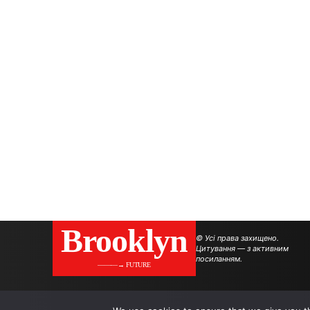
Brooklyn
© Усі права захищено.
Цитування — з активним
посиланням.
———→ FUTURE