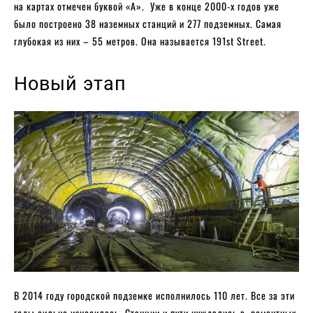
на картах отмечен буквой «A». Уже в конце 2000-х годов уже
было построено 38 наземных станций и 277 подземных. Самая
глубокая из них – 55 метров. Она называется 191st Street.
Новый этап
В 2014 году городской подземке исполнилось 110 лет. Все за эти
годы сильно износилось. Станции и пути нуждались в ремонтных