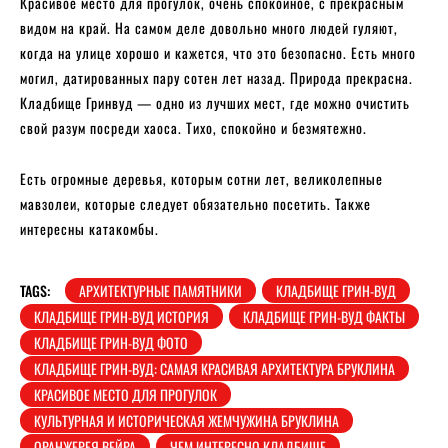
Красивое место для прогулок, очень спокойное, с прекрасным
видом на край. На самом деле довольно много людей гуляют,
когда на улице хорошо и кажется, что это безопасно. Есть много
могил, датированных пару сотен лет назад. Природа прекрасна.
Кладбище Гринвуд — одно из лучших мест, где можно очистить
свой разум посреди хаоса. Тихо, спокойно и безмятежно.
Есть огромные деревья, которым сотни лет, великолепные
мавзолеи, которые следует обязательно посетить. Также
интересны катакомбы.
TAGS:
АРХИТЕКТУРНЫЕ ПАМЯТНИКИ
КЛАДБИЩЕ ГРИН-ВУД
КЛАДБИЩЕ ГРИН-ВУД ИСТОРИЯ
КЛАДБИЩЕ ГРИН-ВУД ФАКТЫ
КЛАДБИЩЕ ГРИН-ВУД ФОТО
КЛАДБИЩЕ ГРИН-ВУД: САМАЯ КРАСИВАЯ АРХИТЕКТУРА БРУКЛИНА
КРАСИВОЕ МЕСТО ДЛЯ ПРОГУЛОК
КУЛЬТУРНАЯ И ИСТОРИЧЕСКАЯ ЖЕМЧУЖИНА БРУКЛИНА
ОРАНЖЕРЕЯ ВЕЙРА
ЧЕМ ИНТЕРЕСНО КЛАДБИЩЕ