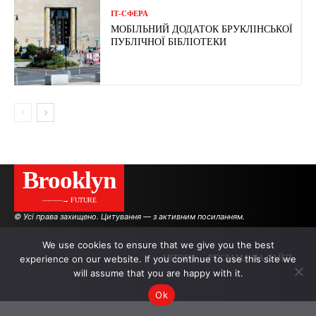
ІТ-СФЕРА
МОБІЛЬНИЙ ДОДАТОК БРУКЛІНСЬКОЇ
ПУБЛІЧНОЇ БІБЛІОТЕКИ
Brooklyn
———→ FUTURE
© Усі права захищено. Цитування — з активним посиланням.
We use cookies to ensure that we give you the best
experience on our website. If you continue to use this site we
АВТОРИ
РЕКЛАМА НА САЙТІ
will assume that you are happy with it.
Ok
.
.
.