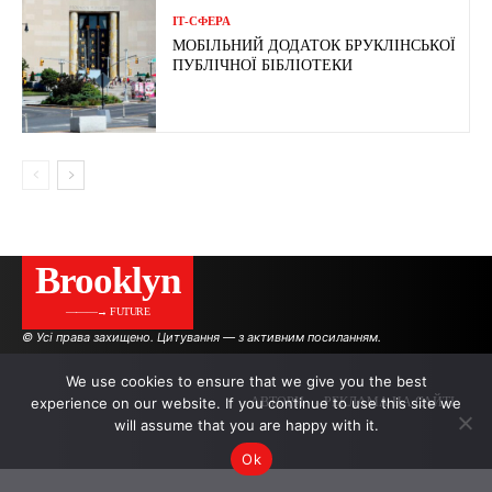
ІТ-СФЕРА
МОБІЛЬНИЙ ДОДАТОК БРУКЛІНСЬКОЇ
ПУБЛІЧНОЇ БІБЛІОТЕКИ
Brooklyn
———→ FUTURE
© Усі права захищено. Цитування — з активним посиланням.
We use cookies to ensure that we give you the best
experience on our website. If you continue to use this site we
АВТОРИ
РЕКЛАМА НА САЙТІ
will assume that you are happy with it.
Ok
.
.
.