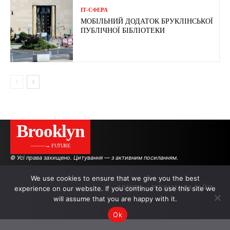
ІТ-СФЕРА
МОБІЛЬНИЙ ДОДАТОК БРУКЛІНСЬКОЇ
ПУБЛІЧНОЇ БІБЛІОТЕКИ
Brooklyn
———→ FUTURE
© Усі права захищено. Цитування — з активним посиланням.
We use cookies to ensure that we give you the best
experience on our website. If you continue to use this site we
АВТОРИ
РЕКЛАМА НА САЙТІ
will assume that you are happy with it.
Ok
.
.
.