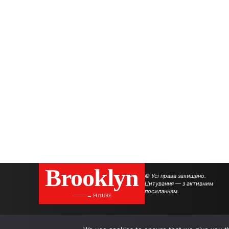
Brooklyn
© Усі права захищено.
Цитування — з активним
посиланням.
———→ FUTURE