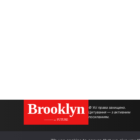
Brooklyn
© Усі права захищено.
Цитування — з активним
посиланням.
———→ FUTURE