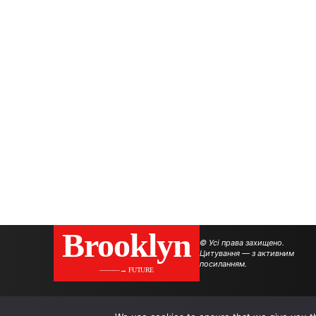
Brooklyn
© Усі права захищено.
Цитування — з активним
посиланням.
———→ FUTURE