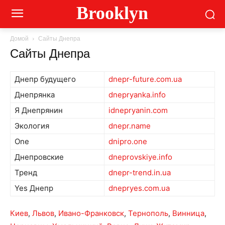
Brooklyn
Домой
Сайты Днепра
Сайты Днепра
Днепр будущего
dnepr-future.com.ua
Днепрянка
dnepryanka.info
Я Днепрянин
idnepryanin.com
Экология
dnepr.name
One
dnipro.one
Днепровские
dneprovskiye.info
Тренд
dnepr-trend.in.ua
Yes Днепр
dnepryes.com.ua
Киев
,
Львов
,
Ивано-Франковск
,
Тернополь
,
Винница
,