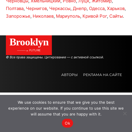
Черновцы
,
Хмельницкий
,
Ровно
,
Луцк
,
Житомир
,
Полтава
,
Чернигов
,
Черкассы
,
Днепр
,
Одесса
,
Харьков
,
Запорожье
,
Николаев
,
Мариуполь
,
Кривой Рог
,
Сайты
.
Brooklyn
———→ FUTURE
© Все права защищены. Цитирование — с активной ссылкой.
АВТОРЫ
РЕКЛАМА НА САЙТЕ
.
.
.
We use cookies to ensure that we give you the best
experience on our website. If you continue to use this site we
will assume that you are happy with it.
Ok