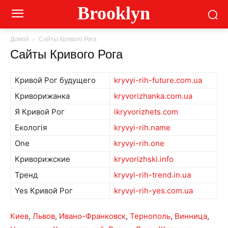
Brooklyn
Домой
Сайты Кривого Рога
Сайты Кривого Рога
Кривой Рог будущего
kryvyi-rih-future.com.ua
Криворижанка
kryvorizhanka.com.ua
Я Кривой Рог
ikryvorizhets.com
Екологія
kryvyi-rih.name
One
kryvyi-rih.one
Криворижские
kryvorizhski.info
Тренд
kryvyi-rih-trend.in.ua
Yes Кривой Рог
kryvyi-rih-yes.com.ua
Киев
,
Львов
,
Ивано-Франковск
,
Тернополь
,
Винница
,