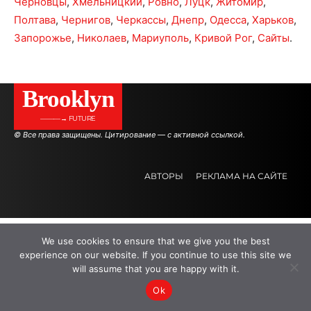
Черновцы
,
Хмельницкий
,
Ровно
,
Луцк
,
Житомир
,
Полтава
,
Чернигов
,
Черкассы
,
Днепр
,
Одесса
,
Харьков
,
Запорожье
,
Николаев
,
Мариуполь
,
Кривой Рог
,
Сайты
.
Brooklyn
———→ FUTURE
© Все права защищены. Цитирование — с активной ссылкой.
АВТОРЫ
РЕКЛАМА НА САЙТЕ
.
.
.
We use cookies to ensure that we give you the best
experience on our website. If you continue to use this site we
will assume that you are happy with it.
Ok