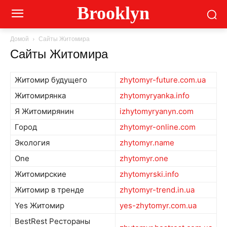
Brooklyn
Домой
Сайты Житомира
Сайты Житомира
Житомир будущего
zhytomyr-future.com.ua
Житомирянка
zhytomyryanka.info
Я Житомирянин
izhytomyryanyn.com
Город
zhytomyr-online.com
Экология
zhytomyr.name
One
zhytomyr.one
Житомирские
zhytomyrski.info
Житомир в тренде
zhytomyr-trend.in.ua
Yes Житомир
yes-zhytomyr.com.ua
BestRest Рестораны